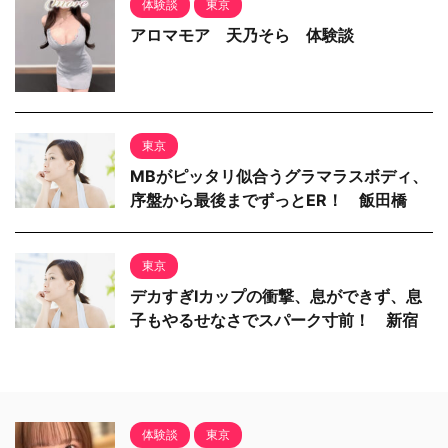
体験談
東京
アロマモア 天乃そら 体験談
東京
MBがピッタリ似合うグラマラスボディ、
序盤から最後までずっとER！ 飯田橋
東京
デカすぎIカップの衝撃、息ができず、息
子もやるせなさでスパーク寸前！ 新宿
体験談
東京