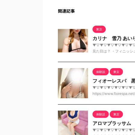
関連記事
東京
カリナ 雪乃 あい
▼▽▼▽▼▽▼▽▼▽▼▽▼
見た目は？ ・フィニッシ
体験談
東京
フィオーレスパ 
▼▽▼▽▼▽▼▽▼▽▼▽
https://www.fiorespa.n
体験談
東京
アロマブラッサム
▼▽▼▽▼▽▼▽▼▽▼▽